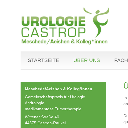
STARTSEITE
ÜBER UNS
FACH
Ü
Meschede/Aeishen & Kolleg*innen
Gemeinschaftspraxis für Urologie
In
Andrologie,
an
medikamentöse Tumortherapie
Du
Wittener Straße 40
qu
44575 Castrop-Rauxel