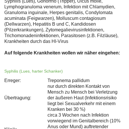
Syphilis (Lues), Gonorrhö (Tripper), Ulcus molle,
Lymphogranuloma venerum, Infektion mit Chlamydien,
Granuloma inguinale, Herpes genitalis, Condylomata
acuminata (Feigwarzen), Molluscum contagiosum
(Dellwarzen), Hepatitis B und C, Kandidosen
(Pilzerkrankungen), Zytomegalievirusinfektionen,
Trichomonadeninfektionen, Parasitosen (z.B. Filzläuse),
Krankheiten durch das HI-Virus
Auf folgende Krankheiten wollen wir näher eingehen:
Syphilis (Lues, harter Schanker)
Erreger:
Treponema pallidum
nur durch direkten Kontakt von
Mensch zu Mensch bei Verletzung
Übertragung:
der äußeren Haut (Infektionsrisiko
liegt bei Sexualverkehr mit einem
Kranken bei 30 %)
circa 3 Wochen nach Infektion
vorwiegend im Genitalbereich (10%
Anus oder Mund) auftretender