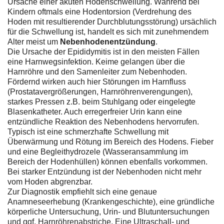
Ursache einer akuten Hodenschwellung. Während bei
Kindern oftmals eine Hodentorsion (Verdrehung des
Hoden mit resultierender Durchblutungsstörung) ursächlich
für die Schwellung ist, handelt es sich mit zunehmendem
Alter meist um
Nebenhodenentzündung
.
Die Ursache der Epididymitis ist in den meisten Fällen
eine Harnwegsinfektion. Keime gelangen über die
Harnröhre und den Samenleiter zum Nebenhoden.
Fördernd wirken auch hier Störungen im Harnfluss
(Prostatavergrößerungen, Harnröhrenverengungen),
starkes Pressen z.B. beim Stuhlgang oder eingelegte
Blasenkatheter. Auch erregerfreier Urin kann eine
entzündliche Reaktion des Nebenhodens hervorrufen.
Typisch ist eine schmerzhafte Schwellung mit
Überwärmung und Rötung im Bereich des Hodens. Fieber
und eine Begleithydrozele (Wasseransammlung im
Bereich der Hodenhüllen) können ebenfalls vorkommen.
Bei starker Entzündung ist der Nebenhoden nicht mehr
vom Hoden abgrenzbar.
Zur Diagnostik empfiehlt sich eine genaue
Anamneseerhebung (Krankengeschichte), eine gründliche
körperliche Untersuchung, Urin- und Blutuntersuchungen
und ggf. Harnröhrenabstriche. Eine Ultraschall- und