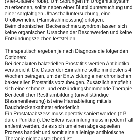
(Vier-Gläser-Probe). Um Störungen im Urogenitalsystem
zu erkennen, sollte neben einer Blutbilduntersuchung und
einer sorgfältigen Ultraschalluntersuchung, eine
Uroflowmetrie (Harnstrahlmessung) erfolgen.
Beim chronischen Beckenschmerzsyndrom lassen sich
keine organischen Ursachen der Beschwerden und keine
Entzündungszeichen feststellen.
Therapeutisch ergeben je nach Diagnose die folgenden
Optionen:
Bei der akuten bakteriellen Prostatitis werden Antibiotika
verabreicht. Die Dauer der Einnahme sollte mindestens 4
Wochen betragen, um der Entwicklung einer chronischen
bakteriellen Prostatitis vorzubeugen. Zusätzlich empfiehlt
sich eine schmerz- und entzündungshemmende Therapie.
Bei deutlicher Restharnbildung (unvollständige
Blasenentleerung) ist eine Harnableitung mittels
Bauchdeckenkatheter erforderlich.
Ein Prostataabszess muss operativ saniert werden (z.B.
durch Punktion). Die Eiteransammlung muss in jedem Fall
entfernt werden, da es sich um einen abgekapselten
Prozess handelt und somit eine alleinige antibiotische
Therapie nicht ausreichend ist.