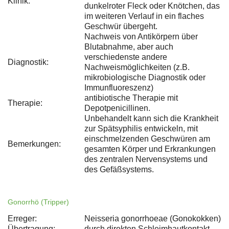
Klinik:
dunkelroter Fleck oder Knötchen, das
im weiteren Verlauf in ein flaches
Geschwür übergeht.
Nachweis von Antikörpern über
Blutabnahme, aber auch
verschiedenste andere
Diagnostik:
Nachweismöglichkeiten (z.B.
mikrobiologische Diagnostik oder
Immunfluoreszenz)
antibiotische Therapie mit
Therapie:
Depotpenicillinen.
Unbehandelt kann sich die Krankheit
zur Spätsyphilis entwickeln, mit
einschmelzenden Geschwüren am
Bemerkungen:
gesamten Körper und Erkrankungen
des zentralen Nervensystems und
des Gefäßsystems.
Gonorrhö (Tripper)
Erreger:
Neisseria gonorrhoeae (Gonokokken)
Übertragung:
durch direkten Schleimhautkontakt