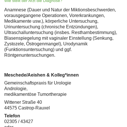
Wie stellt der Arzt die Diagnose?
Anamnese (Dauer und Natur der Miktionsbeschwerden,
vorausgegangene Operationen, Vorerkrankungen,
Medikamente usw.), körperliche Untersuchung,
Urinuntersuchung (chronische Entzündungen),
Ultraschalluntersuchung (insbes. Restharnbestimmung),
Blasenspiegelung mit vaginaler Einstellung (Senkung,
Zystozele, Östrogenmangel), Urodynamik
(Funktionsuntersuchung) und ggf.
Röntgenuntersuchungen.
Meschede/Aeishen & Kolleg*innen
Gemeinschaftspraxis für Urologie
Andrologie,
medikamentöse Tumortherapie
Wittener Straße 40
44575 Castrop-Rauxel
Telefon
02305 / 43427